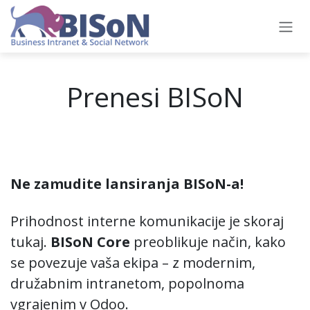
Skip to Content
Prenesi BISoN
Ne zamudite lansiranja BISoN-a!
Prihodnost interne komunikacije je skoraj
tukaj.
BISoN Core
preoblikuje način, kako
se povezuje vaša ekipa – z modernim,
družabnim intranetom, popolnoma
vgrajenim v Odoo.