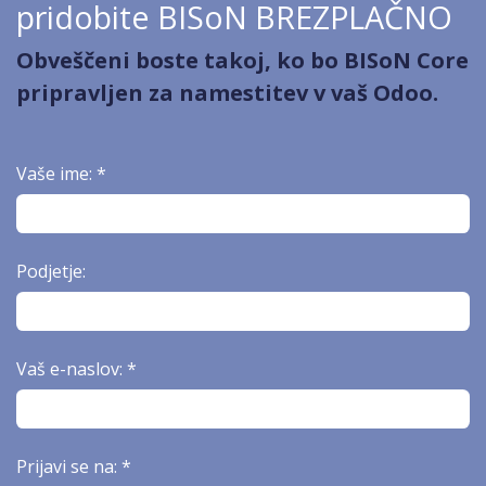
pridobite BISoN BREZPLAČNO
Obveščeni boste takoj, ko bo BISoN Core
pripravljen za namestitev v vaš Odoo.
Vaše ime: *
Podjetje:
Vaš e-naslov: *
Prijavi se na: *