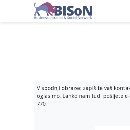
Skip to Content
Domov
Pre
V spodnji obrazec zapišite vaš konta
oglasimo. Lahko nam tudi pošljete e-m
770.