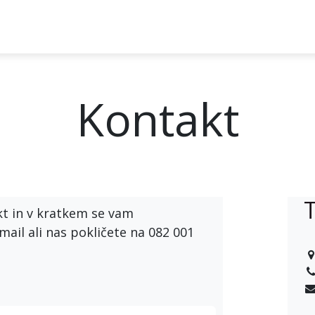
dstavitev
Zgrajen na Odoo
Prenesi BISoN
Članki
K
Kontakt
T
kt in v kratkem se vam
ail ali nas pokličete na 082 001