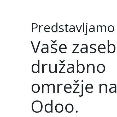
Predstavljamo
Vaše zase
družabno
omrežje n
Odoo.