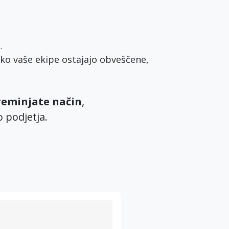
t
.
ko vaše ekipe ostajajo obveščene,
reminjate način
,
o podjetja.