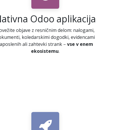
ativna Odoo aplikacija
ovežite objave z resničnim delom: nalogami,
okumenti, koledarskimi dogodki, evidencami
aposlenih ali zahtevki strank –
vse v enem
ekosistemu
.