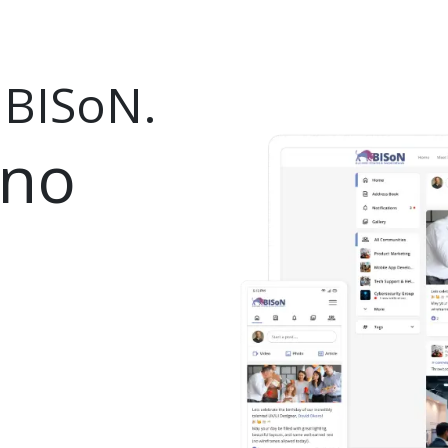
 BISoN.
bno
a