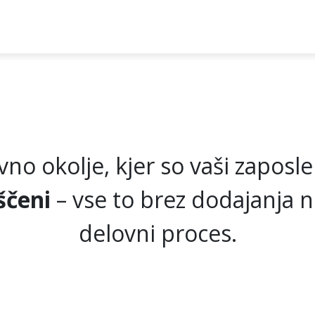
dstavitev
Zgrajen na Odoo
Prenesi BISoN
Članki
K
ovno okolje, kjer so vaši zaposl
ščeni
– vse to brez dodajanja n
delovni proces.