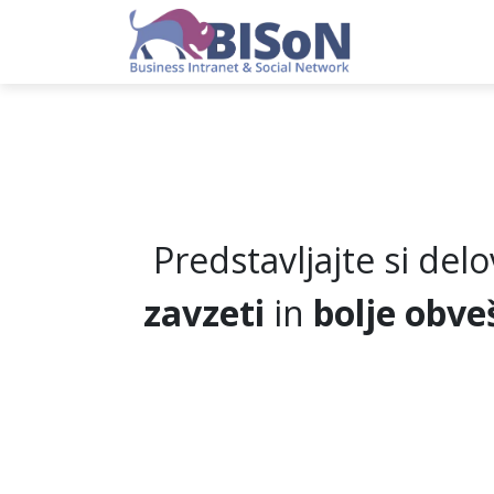
Skip to Content
Domov
Pre
Predstavljajte si del
zavzeti
in
bolje obve