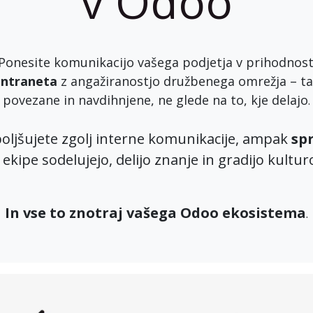
v Odoo
Ponesite komunikacijo vašega podjetja v prihodnos
intraneta
z angažiranostjo družbenega omrežja – ta
povezane in navdihnjene, ne glede na to, kje delajo
.
oljšujete zgolj interne komunikacije, ampak
sp
ekipe sodelujejo, delijo znanje in gradijo kultur
In vse to znotraj vašega Odoo ekosistema
.