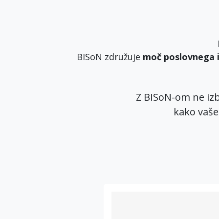
BISoN združuje
moč poslovnega 
Z BISoN-om ne izb
kako vaše 